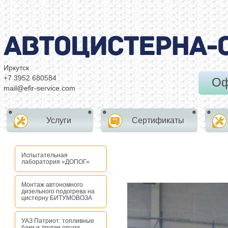
Иркутск
+7 3952 680584
Оф
mail@efir-service.com
Услуги
Сертификаты
Испытательная
лаборатория «ДОПОГ»
Монтаж автономного
дизельного подогрева на
цистерну БИТУМОВОЗА
УАЗ Патриот: топливные
баки и другие опции