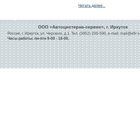
Читать далее...
OOO «Автоцистерна-сервис», г. Иркутск
Россия, г. Иркутск, ул. Черского, д.1. Тел. (3952) 200-590, e-mail: mail@efir-
Часы работы: пн-птн 9-00 - 18-00.