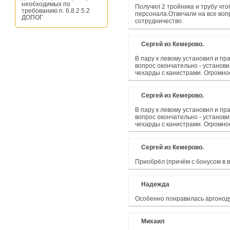
необходимых по
Получил 2 тройника и трубу что
требованию п. 6.8.2.5.2
персонала.Отвечали на все воп
ДОПОГ
сотрудничество.
Сергей из Кемерово.
В пару к левому установил и пр
вопрос окончательно - установ
чехарды с канистрами. Огромно
Сергей из Кемерово.
В пару к левому установил и пр
вопрос окончательно - установ
чехарды с канистрами. Огромно
Сергей из Кемерово.
Приобрёл (причём с бонусом в в
Надежда
Особенно понравилась аргоноду
Михаил