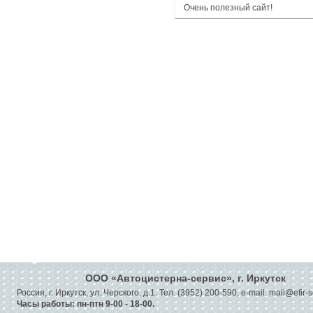
Очень полезный сайт!
OOO «Автоцистерна-сервис», г. Иркутск
Россия, г. Иркутск, ул. Черского, д.1. Тел. (3952) 200-590, e-mail: mail@efir-
Часы работы: пн-птн 9-00 - 18-00.