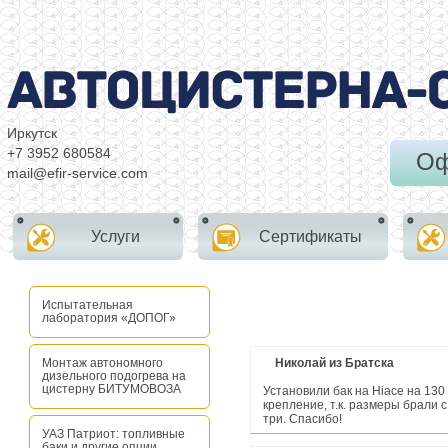
Иркутск
+7 3952 680584
Оф
mail@efir-service.com
Услуги
Сертификаты
Испытательная
лаборатория «ДОПОГ»
Монтаж автономного
Николай из Братска
дизельного подогрева на
цистерну БИТУМОВОЗА
Установили бак на Hiace на 130
крепление, т.к. размеры брали с
три. Спасибо!
УАЗ Патриот: топливные
баки и другие опции