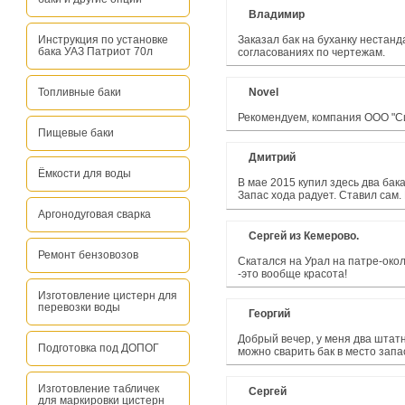
Владимир
Заказал бак на буханку нестан
Инструкция по установке
бака УАЗ Патриот 70л
согласованиях по чертежам.
Novel
Топливные баки
Рекомендуем, компания ООО "Си
Пищевые баки
Дмитрий
Ёмкости для воды
В мае 2015 купил здесь два бак
Запас хода радует. Ставил сам.
Аргонодуговая сварка
Сергей из Кемерово.
Ремонт бензовозов
Скатался на Урал на патре-окол
-это вообще красота!
Изготовление цистерн для
перевозки воды
Георгий
Добрый вечер, у меня два штатн
Подготовка под ДОПОГ
можно сварить бак в место запас
Изготовление табличек
Сергей
для маркировки цистерн